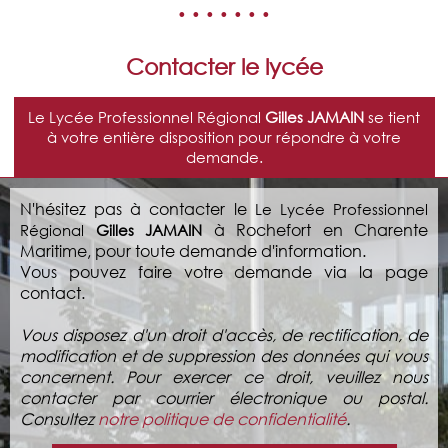
• • • • • • •
Contacter le lycée
Le Lycée Professionnel Régional
Gilles JAMAIN
se tient
à votre entière disposition pour répondre à votre
demande.
N'hésitez pas à contacter le
Le Lycée Professionnel
à Rochefort en Charente
Régional
Gilles JAMAIN
Maritime, pour toute demande d'information.
Vous pouvez faire votre demande via la page
contact.
Vous disposez d'un droit d'accès, de rectification, de
modification et de suppression des données qui vous
concernent. Pour exercer ce droit, veuillez nous
contacter par courrier électronique ou postal.
Consultez
notre politique de confidentialité
.