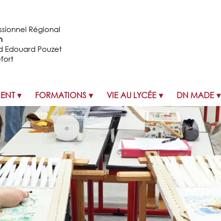
ssionnel Régional
n
d Edouard Pouzet
fort
MENT
FORMATIONS
VIE AU LYCÉE
DN MADE