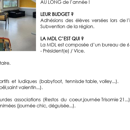
AU LONG de l’année !
LEUR BUDGET ?
Adhésions des élèves versées lors de l’i
Subvention de la région.
LA MDL C’EST QUI ?
La MDL est composée d’un bureau de 6 
- Président(e) / Vice.
taire.
rtifs et ludiques (babyfoot, tennisde table, volley...).
,saint valentin...).
urdes associations (Restos du coeur,journée Trisomie 21...)
mées (journée chic, déguisée...).