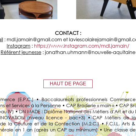
CONTACT :
il
: mdl.jamain@gmail.com et laviescolairejamain@gmail.
Instagram
:
https://www.instagram.com/mdl.jamain/
Référent jeunesse
: jonathan.uhmann@nouvelle-aquitaine
HAUT DE PAGE
merce (E.P.C.) • Baccalauréats professionnels Commerce
 et Services à la Personne • CAP Broderie « main » • CAP Bro
veau IV) • DN MADE : Diplôme National des Métiers d’Art et d
INNOVATION (niveau licence - bac+3) • CAP Métiers de l
 de la Couture et de la Confection (M.2.C.) • F.C.I.L. Art
 Générale en 1 an (après un CAP au minimum) • Une classe d