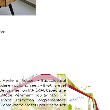
com
, Vente et Accueil • Baccalauréat
derie « automatisée » • BMA : Brevet
u Design mention MATÉRIAUX spécialité
a Mode Vêtement Flou (M.M.V.F.) •
s & Mode : Formation Complémentaire
e 3ème Prépa-Métiers pour découvrir