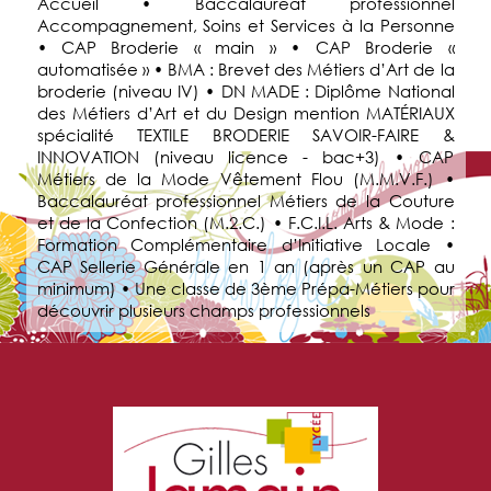
Accueil • Baccalauréat professionnel
Accompagnement, Soins et Services à la Personne
• CAP Broderie « main » • CAP Broderie «
automatisée » • BMA : Brevet des Métiers d’Art de la
broderie (niveau IV) • DN MADE : Diplôme National
des Métiers d’Art et du Design mention MATÉRIAUX
spécialité TEXTILE BRODERIE SAVOIR-FAIRE &
INNOVATION (niveau licence - bac+3) • CAP
Métiers de la Mode Vêtement Flou (M.M.V.F.) •
Baccalauréat professionnel Métiers de la Couture
et de la Confection (M.2.C.) • F.C.I.L. Arts & Mode :
Formation Complémentaire d’Initiative Locale •
CAP Sellerie Générale en 1 an (après un CAP au
minimum) • Une classe de 3ème Prépa-Métiers pour
découvrir plusieurs champs professionnels