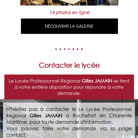
14 photos en ligne
DÉCOUVRIR LA GALERIE
• • • • • • •
Contacter le lycée
Le Lycée Professionnel Régional
Gilles JAMAIN
se tient
à votre entière disposition pour répondre à votre
demande.
N'hésitez pas à contacter le
Le Lycée Professionnel
à Rochefort en Charente
Régional
Gilles JAMAIN
Maritime, pour toute demande d'information.
Vous pouvez faire votre demande via la page
contact.